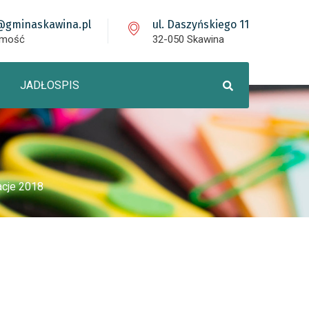
@gminaskawina.pl
ul. Daszyńskiego 11
omość
32-050 Skawina
JADŁOSPIS
cje 2018