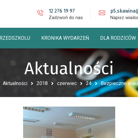
12 276 19 97
p5.skawina
Zadzwoń do nas
Napisz wiad
PRZEDSZKOLU
KRONIKA WYDARZEŃ
DLA RODZICÓW
Aktualności
Aktualności
2018
czerwiec
24
Bezpieczne waka