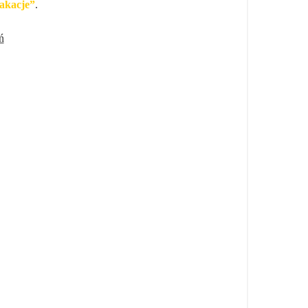
akacje”
.
ń