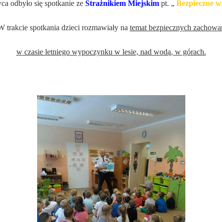
ca odbyło się spotkanie ze
Strażnikiem Miejskim
pt. „
Bezpieczne w
W trakcie spotkania dzieci rozmawiały na
temat bezpiecznych zachowa
w czasie letniego wypoczynku w lesie, nad wodą, w górach.