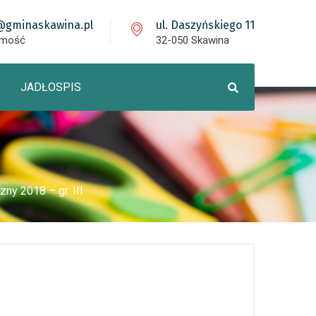
@gminaskawina.pl
ul. Daszyńskiego 11
omość
32-050 Skawina
JADŁOSPIS
ny 2018 – gr. III