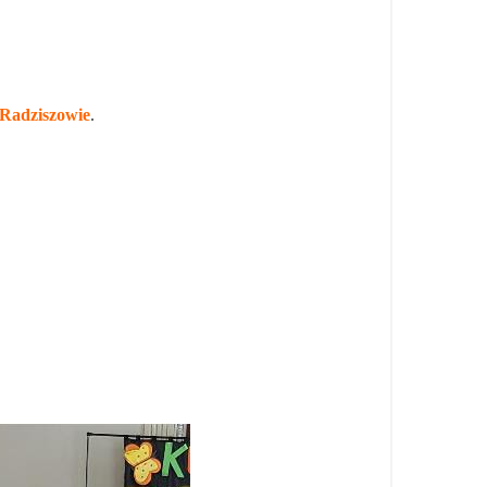
Radziszowie
.