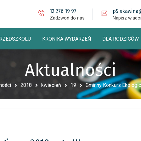
12 276 19 97
p5.skawina
Zadzwoń do nas
Napisz wiad
PRZEDSZKOLU
KRONIKA WYDARZEŃ
DLA RODZICÓW
Aktualności
ności
2018
kwiecień
19
Gminny Konkurs Ekologicz