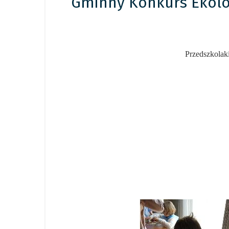
Gminny Konkurs Ekologi
Przedszkolaki