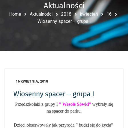
Aktualności
Home
Aktualności
2018
kwiecień
16
Wiosenny spacer – grupa I
16 KWIETNIA, 2018
Wiosenny spacer – grupa I
Przedszkolaki z grupy I
” Wesołe Sówki”
wyb
rały się
na spacer do parku.
Dzieci obserwowały jak przyroda ” budzi się do życia”