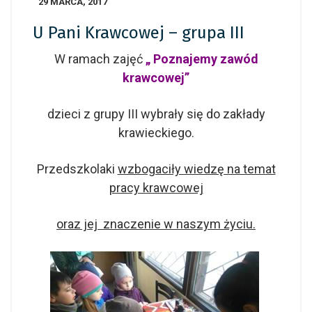
29 MARCA, 2017
U Pani Krawcowej – grupa III
W ramach zajęć
„ Poznajemy zawód
krawcowej”
dzieci z grupy III wybrały się do zakłady
krawieckiego.
Przedszkolaki
wzbogaciły wiedzę na temat
pracy krawcowej
oraz jej znaczenie w naszym życiu.