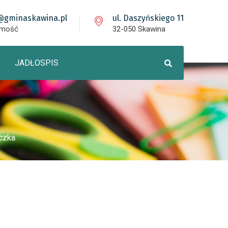
@gminaskawina.pl
ul. Daszyńskiego 11
omość
32-050 Skawina
JADŁOSPIS
eczka