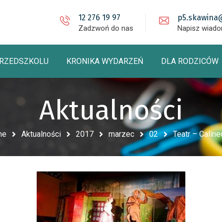
12 276 19 97
p5.skawina
Zadzwoń do nas
Napisz wiad
PRZEDSZKOLU
KRONIKA WYDARZEŃ
DLA RODZICÓW
Aktualności
me
Aktualności
2017
marzec
02
Teatr – Calin