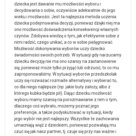
dziecka jest dawanie mu możliwości wyboru i
decydowania o sobie, oczywiście adekwatnie do jego
wieku i możliwości. Jest ta najlepsza metoda uczenia
dziecka podejmowania decyzji, ponieważ dzięki niej ma
ono możliwość doświadczenia konsekwencji własnych
czynów. Zdobywa wiedzę o tym, jak efektywnie sobie z
nimi radzić, czego unikać, a co w sobie pielęgnować.
Możliwość dokonywania wyborów uczy dziecko
świadomości swoich potrzeb. W sytuacji gdy narzucamy
dziecku decyzję nie ma ono szansy na zastanowienie
się, ponieważ może tylko przyjąć lub odrzucić, to co mu
zaproponowaliśmy. W sytuacji wyborów przedszkolak
uczy się rozważać rozmaite alternatywy i wybierać to,
co dla niego najlepsze (np. jakie buty założy, albo z
którego kubka będzie pił). Dając dziecku możliwość
wyboru mamy szansę na porozmawianie z nim o tym,
dlaczego coś wybrało, możemy poznać jego
preferencje, a także podyskutować w sytuacji, kiedy
jego wybór nie jest najlepszy. Wszystkie te zachowania
umacniają więź z dzieckiem, ponieważ pozwalają mu
czuć się jak nasz partner, tj. czuje się przy nas ważne i