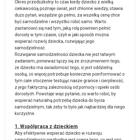
Okres przedszkolny to czas kiedy dziecko z wielką
ciekawością poznaje świat, jest chłonne wiedzy, stawia
dużo pytań, wszędzie go pełno, za wszelką cenę chce
być samodzielne i wszystko robić samo. Warto
zastanowić się nad tym, jaką rolę powinien pełnić
dorosły w tym czasie, czyli w jaki sposób można
wspierać rozwój dziecka, rozwijając jego
samodzielność.
Rozwijanie samodzielności dziecka nie jest łatwym
zadaniem, ponieważ łączy się ze zrozumieniem tego,
że dziecko ma świadomość tego, iż jest oddzielną
osobą, co więcej potrzebuje koniecznie poinformować o
tym całe otoczenie testując nasze granice i cierpliwość,
z jego faktyczną zależnością od pomocy i opieki osób
dorosłych. Powstaje więc pytanie, co warto robić, by
wspierać naturalną potrzebę dziecka do bycia
samodzielnym, tak żeby to było jak najbardziej dla niego
korzystne.
1. Współpraca z dzieckiem
Aby efektywnie wspierać dziecko w rozwoju
samodzielności niezbędna jest ocena tego, co jest ono