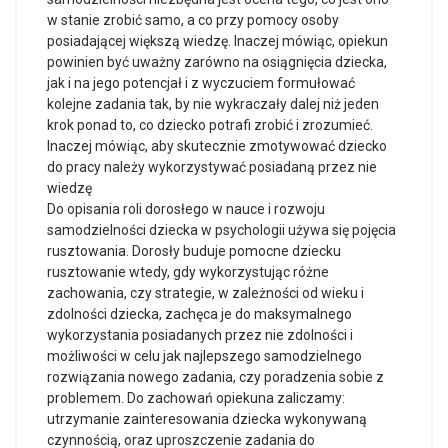
w stanie zrobić samo, a co przy pomocy osoby
posiadającej większą wiedzę. Inaczej mówiąc, opiekun
powinien być uważny zarówno na osiągnięcia dziecka,
jak i na jego potencjał i z wyczuciem formułować
kolejne zadania tak, by nie wykraczały dalej niż jeden
krok ponad to, co dziecko potrafi zrobić i zrozumieć.
Inaczej mówiąc, aby skutecznie zmotywować dziecko
do pracy należy wykorzystywać posiadaną przez nie
wiedzę
Do opisania roli dorosłego w nauce i rozwoju
samodzielności dziecka w psychologii używa się pojęcia
rusztowania. Dorosły buduje pomocne dziecku
rusztowanie wtedy, gdy wykorzystując różne
zachowania, czy strategie, w zależności od wieku i
zdolności dziecka, zachęca je do maksymalnego
wykorzystania posiadanych przez nie zdolności i
możliwości w celu jak najlepszego samodzielnego
rozwiązania nowego zadania, czy poradzenia sobie z
problemem. Do zachowań opiekuna zaliczamy:
utrzymanie zainteresowania dziecka wykonywaną
czynnością, oraz uproszczenie zadania do