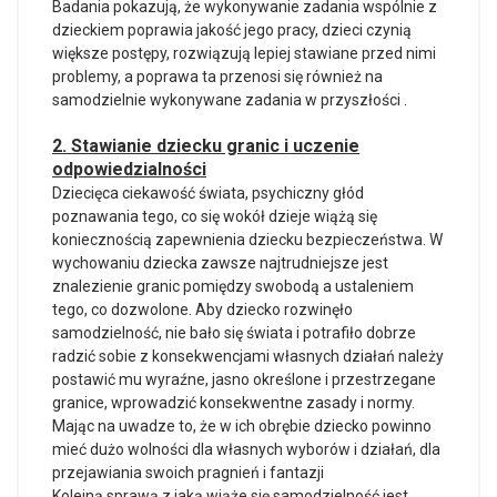
Badania pokazują, że wykonywanie zadania wspólnie z
dzieckiem poprawia jakość jego pracy, dzieci czynią
większe postępy, rozwiązują lepiej stawiane przed nimi
problemy, a poprawa ta przenosi się również na
samodzielnie wykonywane zadania w przyszłości .
2. Stawianie dziecku granic i uczenie
odpowiedzialności
Dziecięca ciekawość świata, psychiczny głód
poznawania tego, co się wokół dzieje wiążą się
koniecznością zapewnienia dziecku bezpieczeństwa. W
wychowaniu dziecka zawsze najtrudniejsze jest
znalezienie granic pomiędzy swobodą a ustaleniem
tego, co dozwolone. Aby dziecko rozwinęło
samodzielność, nie bało się świata i potrafiło dobrze
radzić sobie z konsekwencjami własnych działań należy
postawić mu wyraźne, jasno określone i przestrzegane
granice, wprowadzić konsekwentne zasady i normy.
Mając na uwadze to, że w ich obrębie dziecko powinno
mieć dużo wolności dla własnych wyborów i działań, dla
przejawiania swoich pragnień i fantazji
Kolejną sprawą z jaką wiąże się samodzielność jest